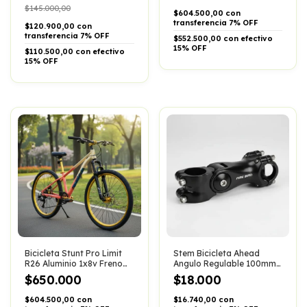
$145.000,00
$604.500,00 con
transferencia 7% OFF
$120.900,00 con
transferencia 7% OFF
$552.500,00 con efectivo
15% OFF
$110.500,00 con efectivo
15% OFF
Bicicleta Stunt Pro Limit
Stem Bicicleta Ahead
R26 Aluminio 1x8v Freno
Angulo Regulable 100mm
Hidraulico
Para Forma 25.4
$650.000
$18.000
$604.500,00 con
$16.740,00 con