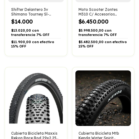
Shifter Delantero 3v
Moto Scooter Zontes
Shimano Tourney Sl-
M310 C/ Accesorios
rv200-l
Impecable (no Kymko)
$14.000
$6.450.000
$13.020,00 con
$5.998.500,00 con
transferencia 7% OFF
transferencia 7% OFF
$11.900,00 con efectivo
$5.482.500,00 con efectivo
15% OFF
15% OFF
Cubierta Bicicleta Maxxis
Cubierta Bicicleta Mtb
Rekon Race Rod 29x2.25
Kenda Water Spirit