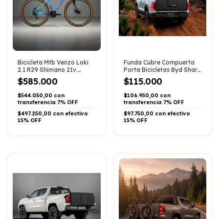
Bicicleta Mtb Venzo Loki
Funda Cubre Compuerta
2.1 R29 Shimano 21v.
Porta Bicicletas Byd Shark
Suspension
Pick Up
$585.000
$115.000
$544.050,00 con
$106.950,00 con
transferencia 7% OFF
transferencia 7% OFF
$497.250,00 con efectivo
$97.750,00 con efectivo
15% OFF
15% OFF