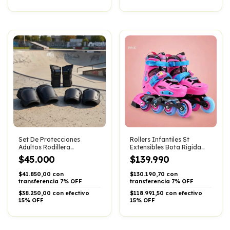
Set De Protecciones
Rollers Infantiles St
Adultos Rodillera
Extensibles Bota Rigida
Muñequera Codera Profe
Abec7 Aluminio
$45.000
$139.990
$41.850,00 con
$130.190,70 con
transferencia 7% OFF
transferencia 7% OFF
$38.250,00 con efectivo
$118.991,50 con efectivo
15% OFF
15% OFF