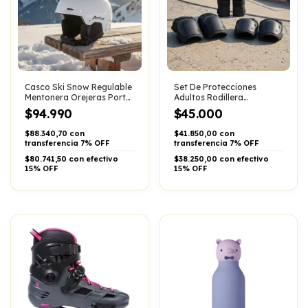
Casco Ski Snow Regulable
Set De Protecciones
Mentonera Orejeras Porta
Adultos Rodillera
Antiparras
Muñequera Codera Profe
$94.990
$45.000
$88.340,70 con
$41.850,00 con
transferencia 7% OFF
transferencia 7% OFF
$80.741,50 con efectivo
$38.250,00 con efectivo
15% OFF
15% OFF