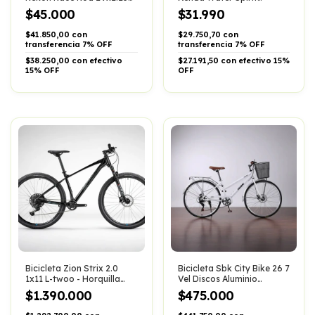
Alambre Negro
R27,5x2.10 K1162 Color
$45.000
$31.990
Negro
$41.850,00 con
$29.750,70 con
transferencia 7% OFF
transferencia 7% OFF
$38.250,00 con efectivo
$27.191,50 con efectivo 15%
15% OFF
OFF
Bicicleta Zion Strix 2.0
Bicicleta Sbk City Bike 26 7
1x11 L-twoo - Horquilla
Vel Discos Aluminio
Aire - Hidr Color Negro
Canasto
$1.390.000
$475.000
Tamaño Del Cuadro M