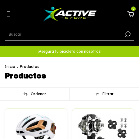
0
¡Asegurá tu bicicleta con nosotros!
Inicio
.
Productos
Productos
Ordenar
Filtrar