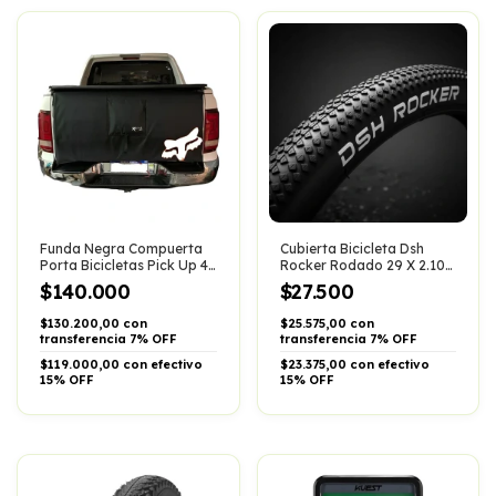
Funda Negra Compuerta
Cubierta Bicicleta Dsh
Porta Bicicletas Pick Up 4
Rocker Rodado 29 X 2.10
Bicis Cordura Logo Fox
Mtb Urbana
$140.000
$27.500
Blanco Contorno
$130.200,00 con
$25.575,00 con
transferencia 7% OFF
transferencia 7% OFF
$119.000,00 con efectivo
$23.375,00 con efectivo
15% OFF
15% OFF