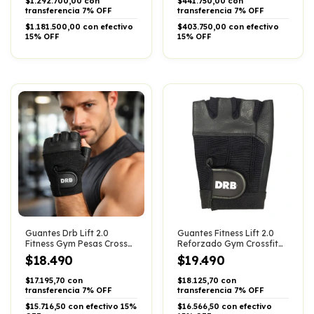
$1.292.700,00 con
$441.750,00 con
transferencia 7% OFF
transferencia 7% OFF
$1.181.500,00 con efectivo
$403.750,00 con efectivo
15% OFF
15% OFF
Guantes Drb Lift 2.0
Guantes Fitness Lift 2.0
Fitness Gym Pesas Crossfit
Reforzado Gym Crossfit
Ciclismo
Pesas Ciclis
$18.490
$19.490
$17.195,70 con
$18.125,70 con
transferencia 7% OFF
transferencia 7% OFF
$15.716,50 con efectivo 15%
$16.566,50 con efectivo