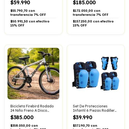
$59.990
$185.000
$55.790,70 con
$172.050,00 con
transferencia 7% OFF
transferencia 7% OFF
$50.991,50 con efectivo
$157.250,00 con efectivo
15% OFF
15% OFF
Bicicleta Firebird Rodado
Set De Protecciones
24 Niño Freno A Disco
Infantil 6 Piezas Rodillera
Color Rojo
Codera Muñeq
$385.000
$39.990
$358.050,00 con
$37.190,70 con