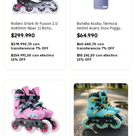
Rollers Stark Xr Fusion 2.0
Botella Asobu Térmica
4x80mm Abec 11 Bota
460ml Acero Inox Piggy
Rigida Prof
Chancho Pico
$299.990
$64.990
$278.990,70 con
$60.440,70 con
transferencia 7% OFF
transferencia 7% OFF
$254.991,50 con efectivo
$55.241,50 con efectivo
15% OFF
15% OFF