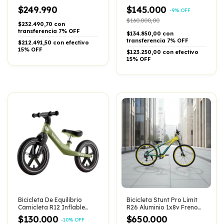
Suspension Adultos
6 Velocity
$249.990
$145.000
-
9
%
OFF
$160.000,00
$232.490,70 con
transferencia 7% OFF
$134.850,00 con
transferencia 7% OFF
$212.491,50 con efectivo
15% OFF
$123.250,00 con efectivo
15% OFF
Bicicleta De Equilibrio
Bicicleta Stunt Pro Limit
Camicleta R12 Inflable
R26 Aluminio 1x8v Freno
Velocity
Hidraulico
$130.000
$650.000
-
10
%
OFF