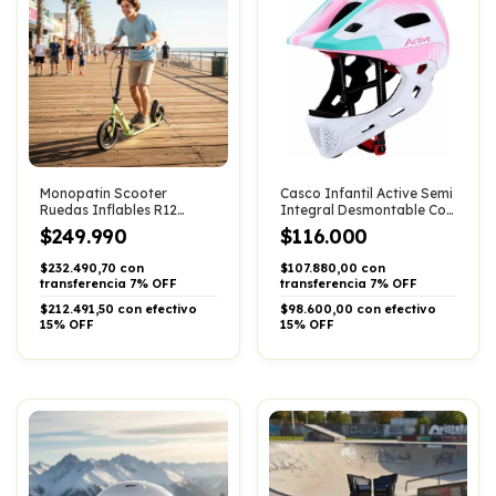
Monopatin Scooter
Casco Infantil Active Semi
Ruedas Inflables R12
Integral Desmontable Con
Suspension Adultos
Luz Led
$249.990
$116.000
$232.490,70 con
$107.880,00 con
transferencia 7% OFF
transferencia 7% OFF
$212.491,50 con efectivo
$98.600,00 con efectivo
15% OFF
15% OFF