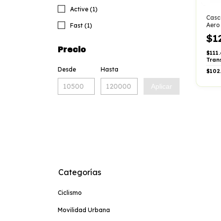
Active (1)
Casc
Aero
Fast (1)
Magn
$1
Iman
Precio
$111
Tran
Desde
Hasta
$102
Aplicar
Categorías
Ciclismo
Movilidad Urbana