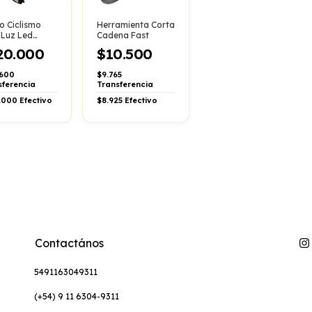
o Ciclismo
Herramienta Corta
 Luz Led
Cadena Fast
etica Cierre
20.000
$10.500
tado Active
.600
$9.765
sferencia
Transferencia
.000
Efectivo
$8.925
Efectivo
Contactános
5491163049311
(+54) 9 11 6304-9311