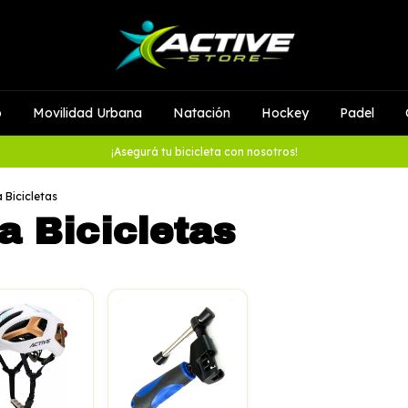
o
Movilidad Urbana
Natación
Hockey
Padel
¡Asegurá tu bicicleta con nosotros!
 Bicicletas
a Bicicletas