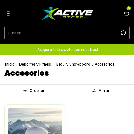
0
¡Asegurá tu bicicleta con nosotros!
Inicio
.
Deportes y Fitness
.
Esqui y Snowboard
.
Accesorios
Accesorios
Ordenar
Filtrar