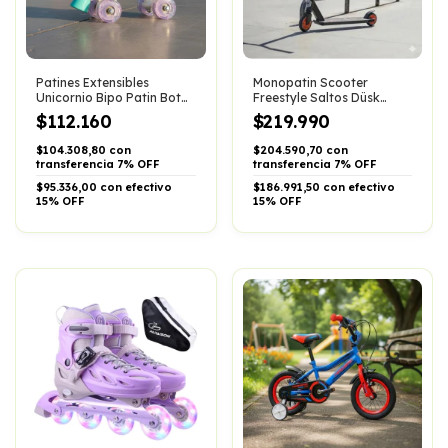
Patines Extensibles
Monopatin Scooter
Unicornio Bipo Patin Bota
Freestyle Saltos Düsk
Talle Regulabl
Aluminio Rueda 100mm
$112.160
$219.990
$104.308,80 con
$204.590,70 con
transferencia 7% OFF
transferencia 7% OFF
$95.336,00 con efectivo
$186.991,50 con efectivo
15% OFF
15% OFF