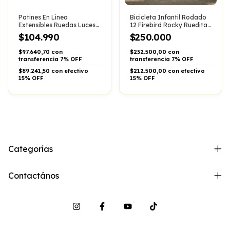
Patines En Linea
Bicicleta Infantil Rodado
Extensibles Ruedas Luces
12 Firebird Rocky Rueditas
Led Niñas Niños Medium
Estabil
$104.990
$250.000
21cm A 23.5cm 70 Mm Lila
$97.640,70 con
$232.500,00 con
transferencia 7% OFF
transferencia 7% OFF
$89.241,50 con efectivo
$212.500,00 con efectivo
15% OFF
15% OFF
Categorías
Contactános