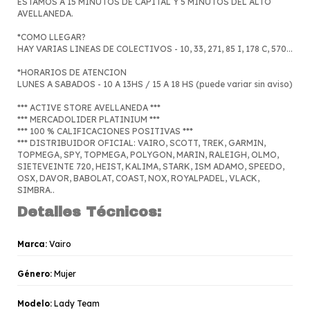
ESTAMOS A 15 MINUTOS DE CAPITAL Y 5 MINUTOS DEL ALTO
AVELLANEDA.
*COMO LLEGAR?
HAY VARIAS LINEAS DE COLECTIVOS - 10, 33, 271, 85 I, 178 C, 570...
*HORARIOS DE ATENCION
LUNES A SABADOS - 10 A 13HS / 15 A 18 HS (puede variar sin aviso)
*** ACTIVE STORE AVELLANEDA ***
*** MERCADOLIDER PLATINIUM ***
*** 100 % CALIFICACIONES POSITIVAS ***
*** DISTRIBUIDOR OFICIAL: VAIRO, SCOTT, TREK, GARMIN,
TOPMEGA, SPY, TOPMEGA, POLYGON, MARIN, RALEIGH, OLMO,
SIETEVEINTE 720, HEIST, KALIMA, STARK, ISM ADAMO, SPEEDO,
OSX, DAVOR, BABOLAT, COAST, NOX, ROYALPADEL, VLACK,
SIMBRA..
Detalles Técnicos:
Marca:
Vairo
Género:
Mujer
Modelo:
Lady Team