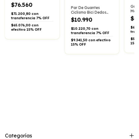
Ciclismo Negro
$76.560
Guan
Par De Guantes
Moto
Ciclismo Bici Dedos
$71.200,80 con
Term
Cortos Proteccion
$6
transferencia 7% OFF
$10.990
Fast
$65.076,00 con
$6.0
$10.220,70 con
efectivo 15% OFF
tran
transferencia 7% OFF
$5.5
$9.341,50 con efectivo
15%
15% OFF
Categorías