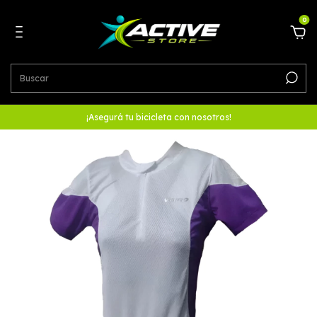
0
¡Asegurá tu bicicleta con nosotros!