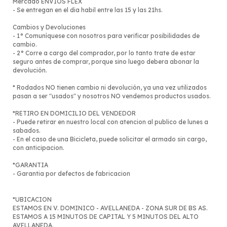
Mercado ENVIOS FLEX
- Se entregan en el dia habil entre las 15 y las 21hs.
Cambios y Devoluciones
- 1° Comuníquese con nosotros para verificar posibilidades de
cambio.
- 2° Corre a cargo del comprador, por lo tanto trate de estar
seguro antes de comprar, porque sino luego debera abonar la
devolución.
* Rodados NO tienen cambio ni devolución, ya una vez utilizados
pasan a ser "usados" y nosotros NO vendemos productos usados.
*RETIRO EN DOMICILIO DEL VENDEDOR
- Puede retirar en nuestro local con atencion al publico de lunes a
sabados.
- En el caso de una Bicicleta, puede solicitar el armado sin cargo,
con anticipacion.
*GARANTIA
- Garantia por defectos de fabricacion
*UBICACION
ESTAMOS EN V. DOMINICO - AVELLANEDA - ZONA SUR DE BS AS.
ESTAMOS A 15 MINUTOS DE CAPITAL Y 5 MINUTOS DEL ALTO
AVELLANEDA.