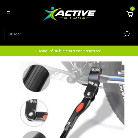
0
¡Asegurá tu bicicleta con nosotros!