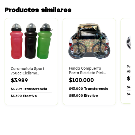
Productos similares
Par 
Funda Compuerta
Caramañola Sport
Alum
Porta Bicicleta Pick
750cc Ciclismo
Hexa
Up Camuflada +
$7
Bicicleta Botella
$100.000
$3.989
Bici
Logos
Universal
$6.9
$93.000
Transferencia
$3.709
Transferencia
$6.3
$85.000
Efectivo
$3.390
Efectivo