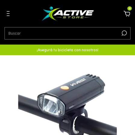
0
¡Asegurá tu bicicleta con nosotros!