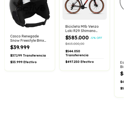
Bicicleta Mtb Venzo
Loki R29 Shimano
Suspension Nuevo
Casco Renegade
$585.000
-
5
%
OFF
Modelo
Snow Freestyle Bmx
$615.000,00
Orejeras Desmontable
$39.999
$544.050
Transferencia
$37.199
Transferencia
$497.250
Efectivo
$33.999
Efectivo
Espe
Bici
Aum
$6
Gira
$6.0
$5.5