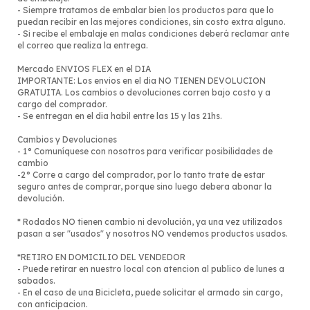
- Siempre tratamos de embalar bien los productos para que lo
puedan recibir en las mejores condiciones, sin costo extra alguno.
- Si recibe el embalaje en malas condiciones deberá reclamar ante
el correo que realiza la entrega.
Mercado ENVIOS FLEX en el DIA
IMPORTANTE: Los envios en el dia NO TIENEN DEVOLUCION
GRATUITA. Los cambios o devoluciones corren bajo costo y a
cargo del comprador.
- Se entregan en el dia habil entre las 15 y las 21hs.
Cambios y Devoluciones
- 1° Comuníquese con nosotros para verificar posibilidades de
cambio
-2° Corre a cargo del comprador, por lo tanto trate de estar
seguro antes de comprar, porque sino luego debera abonar la
devolución.
* Rodados NO tienen cambio ni devolución, ya una vez utilizados
pasan a ser "usados" y nosotros NO vendemos productos usados.
*RETIRO EN DOMICILIO DEL VENDEDOR
- Puede retirar en nuestro local con atencion al publico de lunes a
sabados.
- En el caso de una Bicicleta, puede solicitar el armado sin cargo,
con anticipacion.