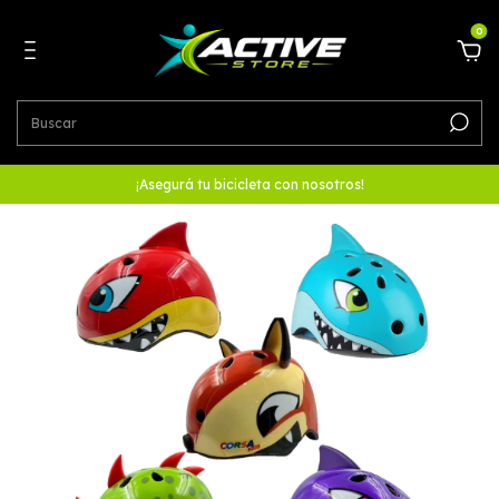
0
¡Asegurá tu bicicleta con nosotros!