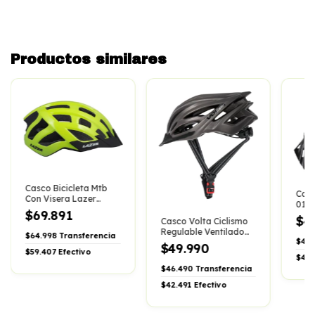
Productos similares
Casco Bicicleta Mtb
Casc
Con Visera Lazer
011 
Compact C/
$69.891
Regu
$4
Ventilacion
Casco Volta Ciclismo
Regulable Ventilado
$64.998
Transferencia
$45.
Visera Liviano Bici
$49.990
$59.407
Efectivo
$41.
$46.490
Transferencia
$42.491
Efectivo