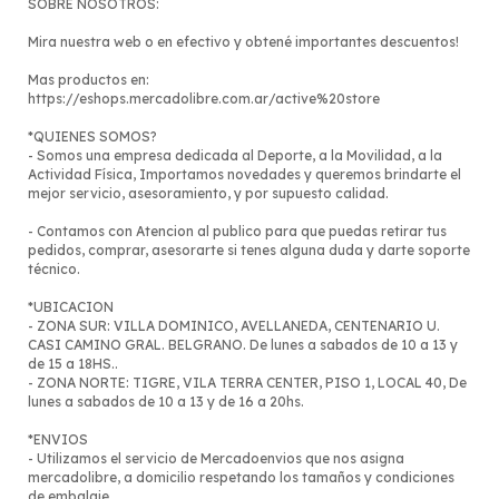
SOBRE NOSOTROS:
Mira nuestra web o en efectivo y obtené importantes descuentos!
Mas productos en:
https://eshops.mercadolibre.com.ar/active%20store
*QUIENES SOMOS?
- Somos una empresa dedicada al Deporte, a la Movilidad, a la
Actividad Física, Importamos novedades y queremos brindarte el
mejor servicio, asesoramiento, y por supuesto calidad.
- Contamos con Atencion al publico para que puedas retirar tus
pedidos, comprar, asesorarte si tenes alguna duda y darte soporte
técnico.
*UBICACION
- ZONA SUR: VILLA DOMINICO, AVELLANEDA, CENTENARIO U.
CASI CAMINO GRAL. BELGRANO. De lunes a sabados de 10 a 13 y
de 15 a 18HS..
- ZONA NORTE: TIGRE, VILA TERRA CENTER, PISO 1, LOCAL 40, De
lunes a sabados de 10 a 13 y de 16 a 20hs.
*ENVIOS
- Utilizamos el servicio de Mercadoenvios que nos asigna
mercadolibre, a domicilio respetando los tamaños y condiciones
de embalaje.