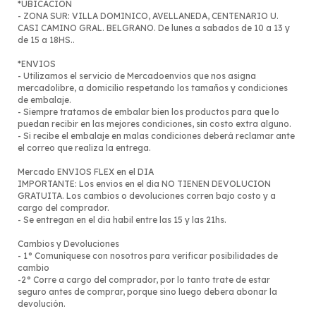
*UBICACION
- ZONA SUR: VILLA DOMINICO, AVELLANEDA, CENTENARIO U.
CASI CAMINO GRAL. BELGRANO. De lunes a sabados de 10 a 13 y
de 15 a 18HS..
*ENVIOS
- Utilizamos el servicio de Mercadoenvios que nos asigna
mercadolibre, a domicilio respetando los tamaños y condiciones
de embalaje.
- Siempre tratamos de embalar bien los productos para que lo
puedan recibir en las mejores condiciones, sin costo extra alguno.
- Si recibe el embalaje en malas condiciones deberá reclamar ante
el correo que realiza la entrega.
Mercado ENVIOS FLEX en el DIA
IMPORTANTE: Los envios en el dia NO TIENEN DEVOLUCION
GRATUITA. Los cambios o devoluciones corren bajo costo y a
cargo del comprador.
- Se entregan en el dia habil entre las 15 y las 21hs.
Cambios y Devoluciones
- 1° Comuníquese con nosotros para verificar posibilidades de
cambio
-2° Corre a cargo del comprador, por lo tanto trate de estar
seguro antes de comprar, porque sino luego debera abonar la
devolución.