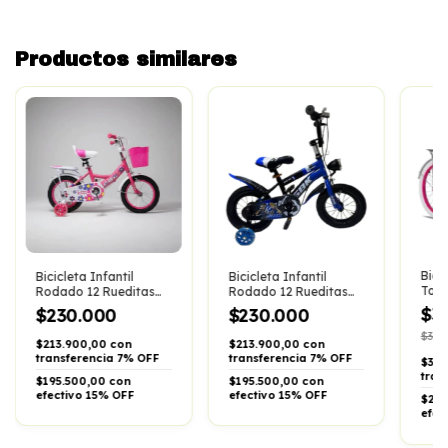
Productos similares
Bici
Bicicleta Infantil
Bicicleta Infantil
Topm
Rodado 12 Rueditas
Rodado 12 Rueditas
Cana
Canasto Porta
Farol Guardabarros
$3
$230.000
$230.000
Infa
Paquete
Sbk
$359
$213.900,00 con
$213.900,00 con
transferencia 7% OFF
transferencia 7% OFF
$320
tran
$195.500,00 con
$195.500,00 con
efectivo 15% OFF
efectivo 15% OFF
$293
efec