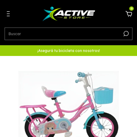
0
¡Asegurá tu bicicleta con nosotros!