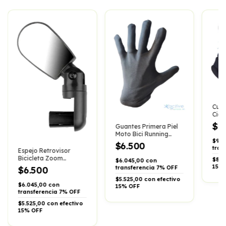
Cuel
Cicl
Mult
$1
Guantes Primera Piel
Moto Bici Running
$9.3
Termicos
$6.500
tran
Espejo Retrovisor
Bicicleta Zoom
$8.5
$6.045,00 con
Aumento Puntera
15%
transferencia 7% OFF
$6.500
Giratorio
$5.525,00 con efectivo
$6.045,00 con
15% OFF
transferencia 7% OFF
$5.525,00 con efectivo
15% OFF